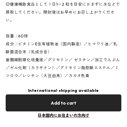
◎健康補助食品として１日1〜2 粒を目安にかまずに水などで
摂取してください。開封後はお早めにお召し上がりくださ
い。
容量：60球
成分：ビタミンE含有植物油（国内製造）／ヒマワリ油／乳
酸菌混合末（乳成分含）
歯髄細胞順化培養液／グリセリン／ ゼラチン／加工でんぷん
／ゲル化剤（カラギナン）／グリセリン脂肪酸エステル／ミ
ツロウ／レシチン（大豆由来）／カカオ色素
International shipping available
Add to cart
日本国内にお住まいの方向け